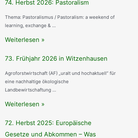
74. Herbst 2026: Pastoralism
Thema: Pastoralismus / Pastoralism: a weekend of
learning, exchange & …
7
Weiterlesen »
4
73. Frühjahr 2026 in Witzenhausen
.
H
Agroforstwirtschaft (AF) „uralt und hochaktuell“ für
eine nachhaltige ökologische
e
Landbewirtschaftung …
r
7
Weiterlesen »
b
3
s
72. Herbst 2025: Europäische
.
t
Gesetze und Abkommen – Was