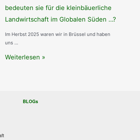
F
2
bedeuten sie für die kleinbäuerliche
r
0
Landwirtschaft im Globalen Süden …?
ü
2
h
Im Herbst 2025 waren wir in Brüssel und haben
6
uns …
j
:
7
Weiterlesen »
a
P
2
h
a
.
r
s
H
2
t
BLOGs
e
0
o
r
2
r
b
6
a
aft
s
i