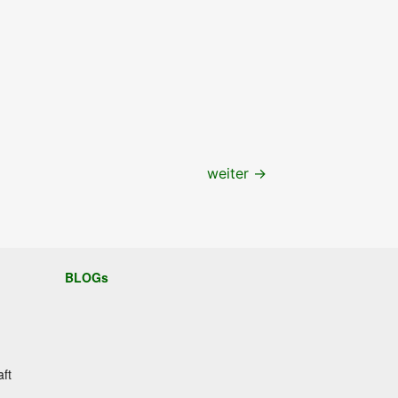
weiter
→
BLOGs
aft